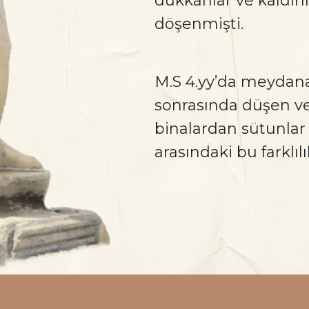
dükkanlar ve kaldırı
döşenmişti.
M.S 4.yy’da meydan
sonrasında düşen ve
binalardan sütunlar 
arasındaki bu farklı