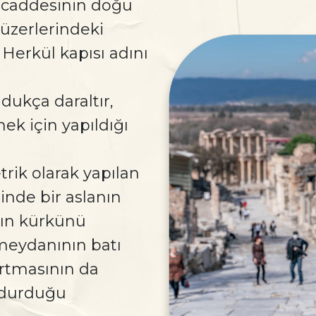
caddesinin doğu
 üzerlerindeki
Herkül kapısı adını
dukça daraltır,
ek için yapıldığı
rik olarak yapılan
inde bir aslanın
nın kürkünü
meydanının batı
rtmasının da
 durduğu