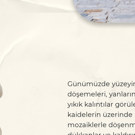
Günümüzde yüzeyin
döşemeleri, yanları
yıkık kalıntılar gö
kaidelerin üzerinde 
mozaiklerle döşenmiş