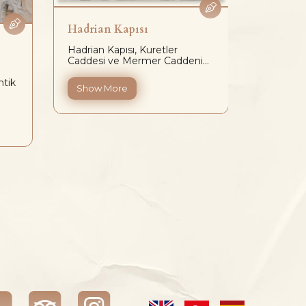
Hadrian Kapısı
Mermer
Hadrian Kapısı, Kuretler
Mermer c
Caddesi ve Mermer Caddeni...
kütüphane
ntik
Show More
Show 