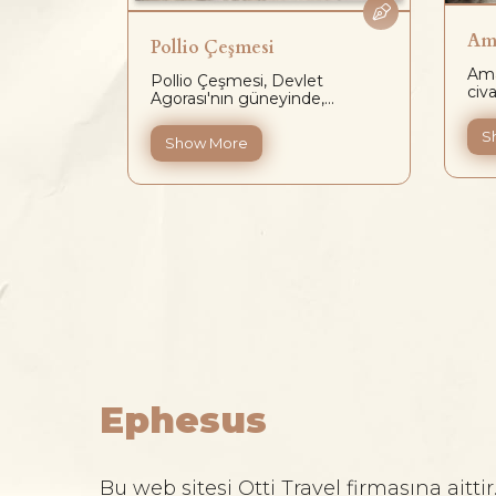
Am
Pollio Çeşmesi
Ama
oğusunda
Pollio Çeşmesi, Devlet
civa
.
Agorası'nın güneyinde,...
S
Show More
Ephesus
Bu web sitesi Otti Travel firmasına aittir