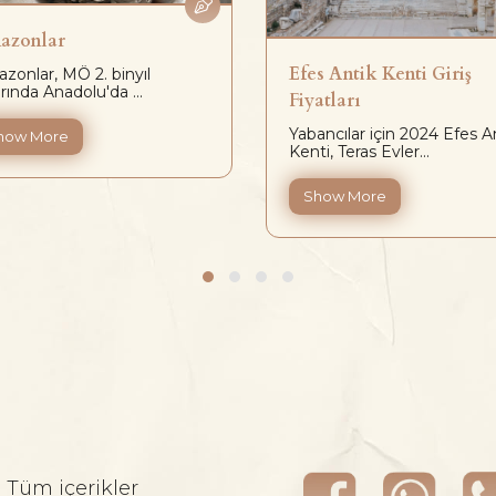
azonlar
Efes Antik Kenti Giriş
zonlar, MÖ 2. binyıl
rında Anadolu'da ...
Fiyatları
Yabancılar için 2024 Efes A
how More
Kenti, Teras Evler...
Show More
. Tüm içerikler