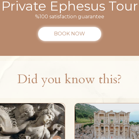
Private Ephesus Tour
%100 satisfaction guarantee
BOOK NOW
Did you know this?