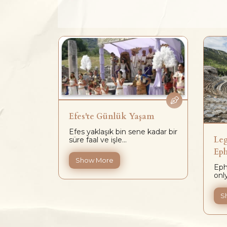
Efes'te Günlük Yaşam
Efes yaklaşık bin sene kadar bir
rt
Leg
süre faal ve işle...
 (Ege
Ep
.
Show More
Eph
onl
S