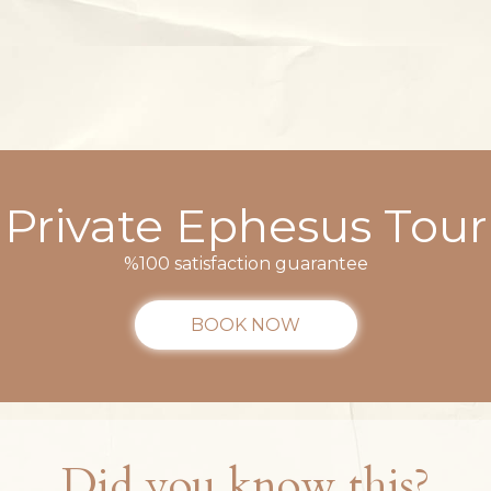
Private Ephesus Tour
%100 satisfaction guarantee
BOOK NOW
Did you know this?