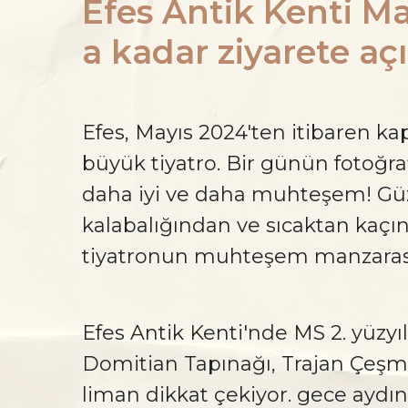
Efes Antik Kenti Ma
a kadar ziyarete açı
Efes, Mayıs 2024'ten itibaren kap
büyük tiyatro. Bir günün fotoğr
daha iyi ve daha muhteşem! Güze
kalabalığından ve sıcaktan kaçın
tiyatronun muhteşem manzarasın
Efes Antik Kenti'nde MS 2. yüzy
Domitian Tapınağı, Trajan Çeşmes
liman dikkat çekiyor. gece aydınl