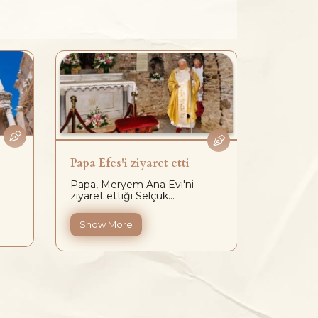
Papa Efes'i ziyaret etti
Erken D
Papa, Meryem Ana Evi'ni
M.S 4-5.y
ziyaret ettiği Selçuk...
şehrin Hel
Show More
Show 