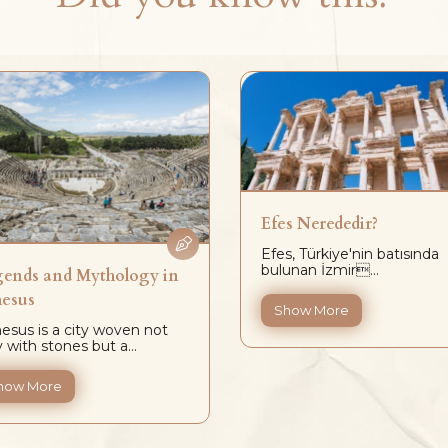
Efes Nerededir?
Efes, Türkiye'nin batısında
bulunan İzmir...
ends and Mythology in
hesus
Show More
esus is a city woven not
y with stones but a...
how More