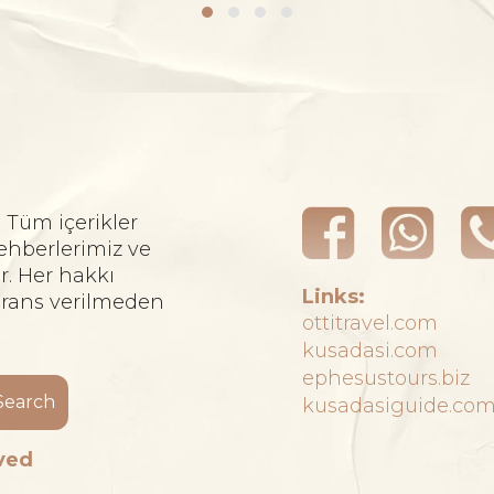
. Tüm içerikler
ehberlerimiz ve
r. Her hakkı
Links:
ferans verilmeden
ottitravel.com
kusadasi.com
ephesustours.biz
Search
kusadasiguide.co
rved