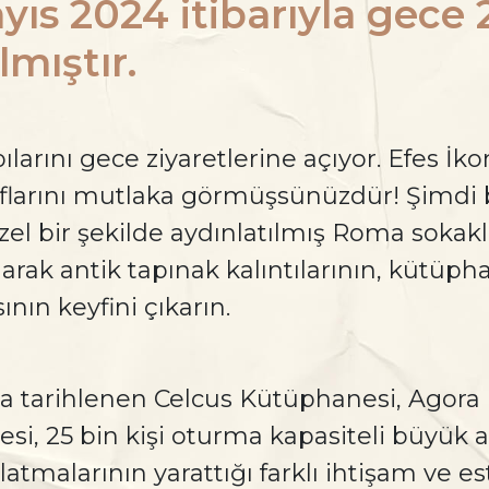
yıs 2024 itibarıyla gece 
lmıştır.
ılarını gece ziyaretlerine açıyor. Efes İk
aflarını mutlaka görmüşsünüzdür! Şimdi 
l bir şekilde aydınlatılmış Roma sokakl
arak antik tapınak kalıntılarının, kütüph
ın keyfini çıkarın.
ıla tarihlenen Celcus Kütüphanesi, Agora
i, 25 bin kişi oturma kapasiteli büyük a
atmalarının yarattığı farklı ihtişam ve est