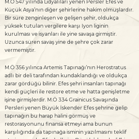
M.Ö 547 yılında Lidyalıları yenen Persler Efes ve
Küçük Asya’nın diğer şehirlerine hakim olmuşlardır.
Bir süre zenginleşen ve gelişen şehir, oldukça
yüksek tutulan vergilere karşı Iyon liginin
kurulması ve isyanları ile yine savaşa girmiştir.
Uzunca süren savaş yine de şehre çok zarar
vermemiştir.
M.Ö 356 yılınca Artemis Tapınağı’nın Herostratus
adlı bir deli tarafından kundaklandığı ve oldukça
zarar gördüğü bilinir. Efes şehri insanları tapınağı
kendi güçleri ile restore etme ve hatta genişletme
işine girmişlerdir. M.Ö 334 Grainicus Savaşında
Persleri yenen Büyük İskender Efes şehrine gelip
tapınağın bu harap halini görmüş ve
restorasyonunu finansa etmeyi ama bunun
karşılığında da tapınağa isminin yazılmasını teklif