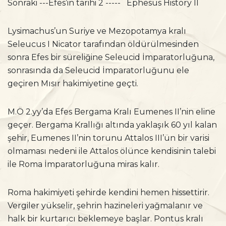
Sonraki ---Efes’in tarihi 2 ----- Ephesus History II
Lysimachus’un Suriye ve Mezopotamya kralı
Seleucus I Nicator tarafından öldürülmesinden
sonra Efes bir süreliğine Seleucid İmparatorluğuna,
sonrasında da Seleucid İmparatorluğunu ele
geçiren Mısır hakimiyetine geçti.
M.Ö 2.yy’da Efes Bergama Kralı Eumenes II’nin eline
geçer. Bergama Krallığı altında yaklaşık 60 yıl kalan
şehir, Eumenes II’nin torunu Attalos III’ün bir varisi
olmaması nedeni ile Attalos ölünce kendisinin talebi
ile Roma İmparatorluğuna miras kalır.
Roma hakimiyeti şehirde kendini hemen hissettirir.
Vergiler yükselir, şehrin hazineleri yağmalanır ve
halk bir kurtarıcı beklemeye başlar. Pontus kralı