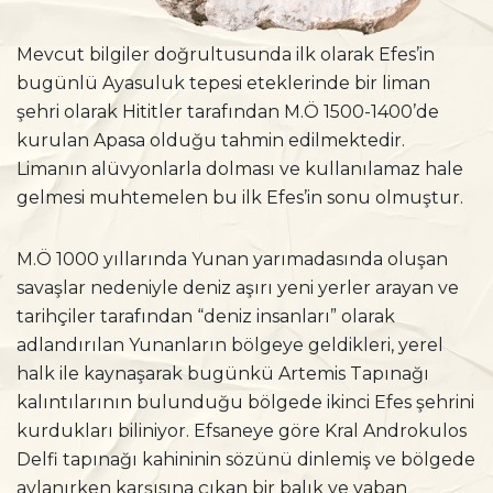
Mevcut bilgiler doğrultusunda ilk olarak Efes’in
bugünlü Ayasuluk tepesi eteklerinde bir liman
şehri olarak Hititler tarafından M.Ö 1500-1400’de
kurulan Apasa olduğu tahmin edilmektedir.
Limanın alüvyonlarla dolması ve kullanılamaz hale
gelmesi muhtemelen bu ilk Efes’in sonu olmuştur.
M.Ö 1000 yıllarında Yunan yarımadasında oluşan
savaşlar nedeniyle deniz aşırı yeni yerler arayan ve
tarihçiler tarafından “deniz insanları” olarak
adlandırılan Yunanların bölgeye geldikleri, yerel
halk ile kaynaşarak bugünkü Artemis Tapınağı
kalıntılarının bulunduğu bölgede ikinci Efes şehrini
kurdukları biliniyor. Efsaneye göre Kral Androkulos
Delfi tapınağı kahininin sözünü dinlemiş ve bölgede
avlanırken karşısına çıkan bir balık ve yaban