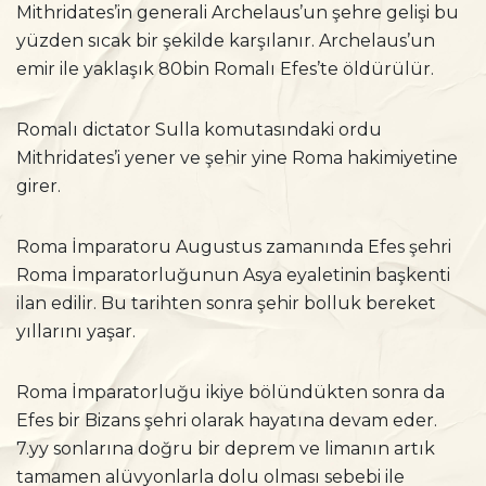
Mithridates’in generali Archelaus’un şehre gelişi bu
yüzden sıcak bir şekilde karşılanır. Archelaus’un
emir ile yaklaşık 80bin Romalı Efes’te öldürülür.
Romalı dictator Sulla komutasındaki ordu
Mithridates’i yener ve şehir yine Roma hakimiyetine
girer.
Roma İmparatoru Augustus zamanında Efes şehri
Roma İmparatorluğunun Asya eyaletinin başkenti
ilan edilir. Bu tarihten sonra şehir bolluk bereket
yıllarını yaşar.
Roma İmparatorluğu ikiye bölündükten sonra da
Efes bir Bizans şehri olarak hayatına devam eder.
7.yy sonlarına doğru bir deprem ve limanın artık
tamamen alüvyonlarla dolu olması sebebi ile