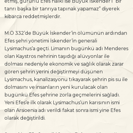
etmiş, gururlu Efes halkı ise Büyük İskender’i “bir
tanrı başka bir tanrıya tapınak yapamaz” diyerek
kibarca reddetmişlerdir.
M.Ö 332’de Büyük İskender’in ölümünün ardından
Efes şehri yönetimi İskender’in generali
Lysimachus’a geçti. Limanın bugünkü adı Menderes
olan Kaystros nehrinin taşıdığı alüvyonlar ile
dolması nedeniyle ekonomik ve sağlık olarak zarar
gören şehrin yerini değiştirmeyi düşünen
Lysimachus, kanalizasyonu tıkayarak şehrin pis su ile
dolmasını ve insanların yeni kurulacak olan
bugünkü Efes şehrine zorla geçmelerini sağladı.
Yeni Efes’e ilk olarak Lysimachus’un karısının ismi
olan Arsioenia adı verildi fakat sonra ismi yine Efes
olarak değiştirildi.