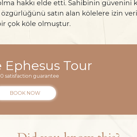
 olma hakkı elde etti. Sahibinin güvenini 
yla özgürlüğünü satın alan kölelere izin ver
ir çok köle olmuştur.
e Ephesus Tour
0 satisfaction guarantee
BOOK NOW