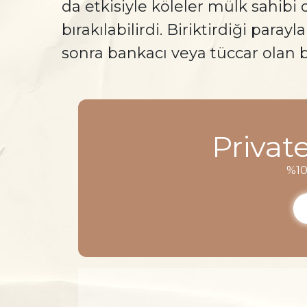
da etkisiyle köleler mülk sahibi
bırakılabilirdi. Biriktirdiği para
sonra bankacı veya tüccar olan b
Privat
%10