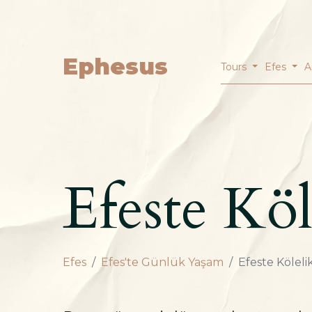
Ephesus
Tours
Efes
A
Efeste Köl
Efes
Efes'te Günlük Yaşam
Efeste Köleli