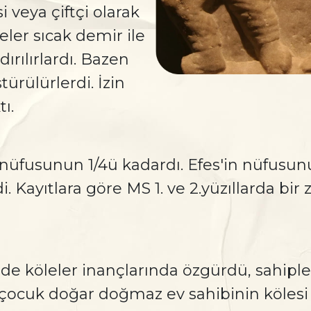
i veya çiftçi olarak
leler sıcak demir ile
dırılırlardı. Bazen
ürülürlerdi. İzin
ı.
in nüfusunun 1/4ü kadardı. Efes'in nüfu
. Kayıtlara göre MS 1. ve 2.yüzıllarda bir
 köleler inançlarında özgürdü, sahipleri
 çocuk doğar doğmaz ev sahibinin kölesi o