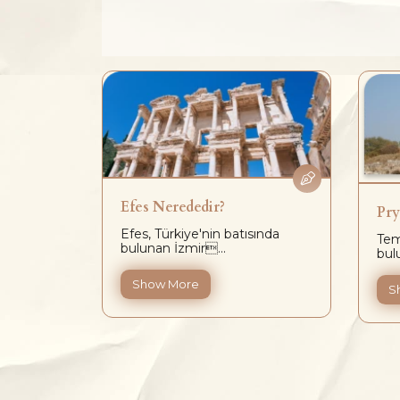
Efes Nerededir?
Pry
Efes, Türkiye'nin batısında
landa
Tem
bulunan İzmir...
 Dom...
bul
Show More
S