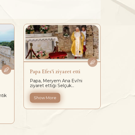
Papa Efes'i ziyaret etti
Bassus 
Papa, Meryem Ana Evi'ni
Bassus Ç
ziyaret ettiği Selçuk...
Agorası'n
ntik
Show More
Show M