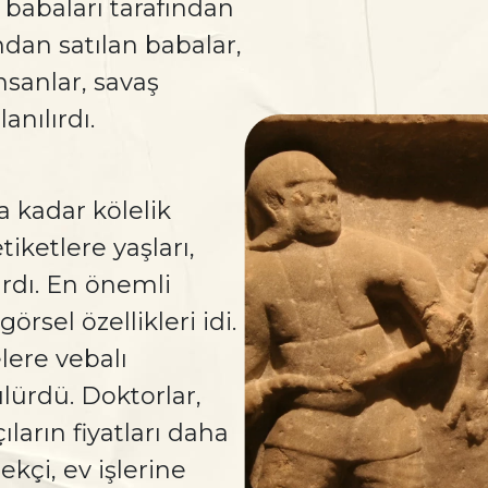
abaları tarafından
ından satılan babalar,
insanlar, savaş
anılırdı.
la kadar kölelik
tiketlere yaşları,
ırdı. En önemli
örsel özellikleri idi.
lere vebalı
lürdü. Doktorlar,
ların fiyatları daha
ekçi, ev işlerine