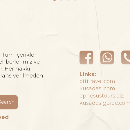
. Tüm içerikler
ehberlerimiz ve
r. Her hakkı
Links:
ferans verilmeden
ottitravel.com
kusadasi.com
ephesustours.biz
Search
kusadasiguide.co
rved