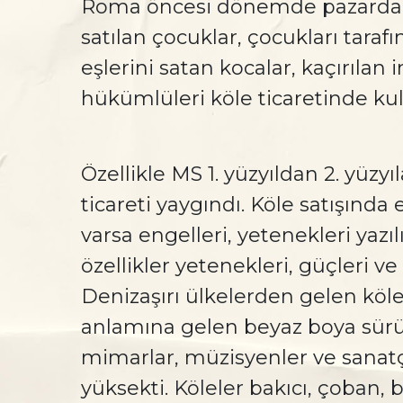
Roma öncesi dönemde pazarda b
satılan çocuklar, çocukları taraf
eşlerini satan kocalar, kaçırılan 
hükümlüleri köle ticaretinde kull
Özellikle MS 1. yüzyıldan 2. yüzyı
ticareti yaygındı. Köle satışında e
varsa engelleri, yetenekleri yazıl
özellikler yetenekleri, güçleri ve g
Denizaşırı ülkelerden gelen köle
anlamına gelen beyaz boya sürü
mimarlar, müzisyenler ve sanatçı
yüksekti. Köleler bakıcı, çoban, b