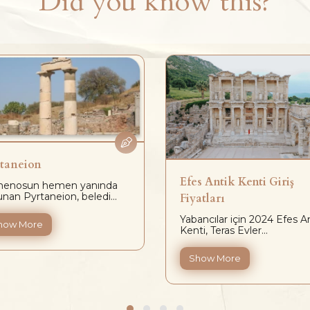
Did you know this?
taneion
Efes Antik Kenti Giriş
enosun hemen yanında
unan Pyrtaneion, beledi...
Fiyatları
Yabancılar için 2024 Efes A
how More
Kenti, Teras Evler...
Show More