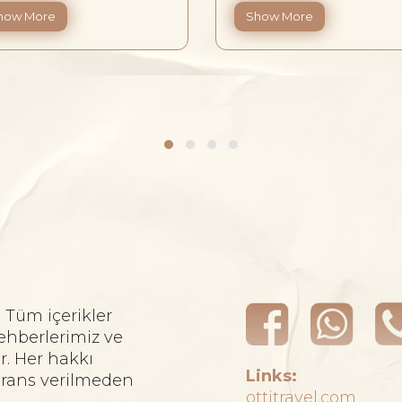
how More
Show More
. Tüm içerikler
ehberlerimiz ve
r. Her hakkı
Links:
ferans verilmeden
ottitravel.com