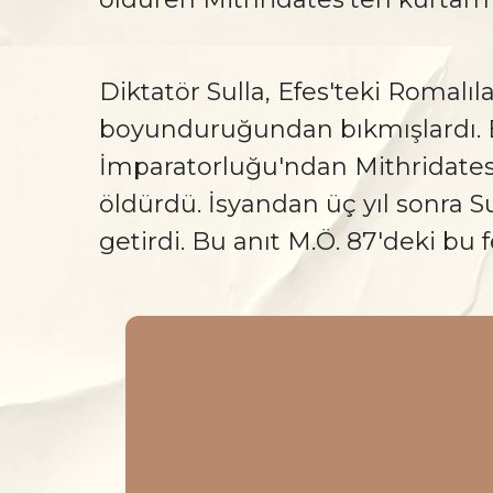
Diktatör Sulla, Efes'teki Romalı
boyunduruğundan bıkmışlardı. Bi
İmparatorluğu'ndan Mithridates't
öldürdü. İsyandan üç yıl sonra 
getirdi. Bu anıt M.Ö. 87'deki bu f