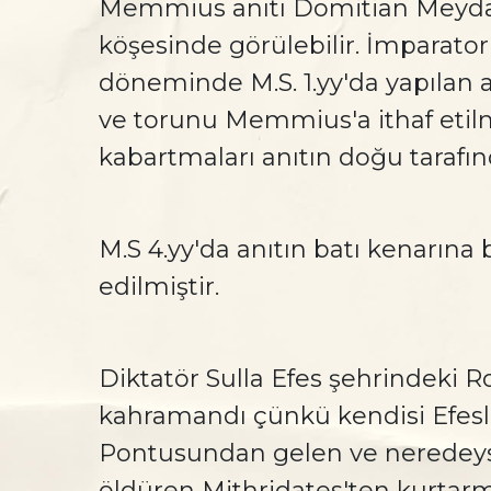
Memmius anıtı Domitian Meyda
köşesinde görülebilir. İmparato
döneminde M.S. 1.yy'da yapılan an
ve torunu Memmius'a ithaf etilm
kabartmaları anıtın doğu tarafınd
M.S 4.yy'da anıtın batı kenarına 
edilmiştir.
Diktatör Sulla Efes şehrindeki Ro
kahramandı çünkü kendisi Efesli
Pontusundan gelen ve neredeys
öldüren Mithridates'ten kurtarmı