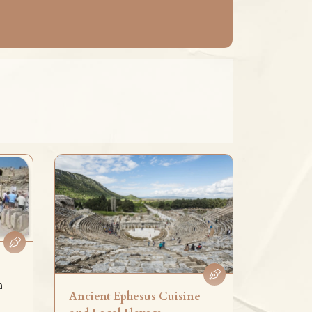
Efes'in
a
Ancient Ephesus Cuisine
Efes'in K