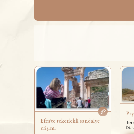
Pry
Efes'te tekerlekli sandalye
de
Tem
doğu
bul
erişimi