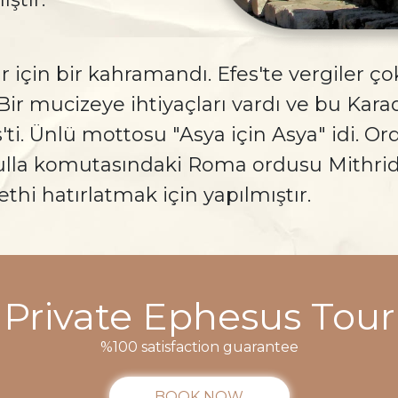
lar için bir kahramandı. Efes'te vergiler
r mucizeye ihtiyaçları vardı ve bu Karad
i. Ünlü mottosu "Asya için Asya" idi. Or
Sulla komutasındaki Roma ordusu Mithrida
ethi hatırlatmak için yapılmıştır.
Private Ephesus Tour
%100 satisfaction guarantee
BOOK NOW