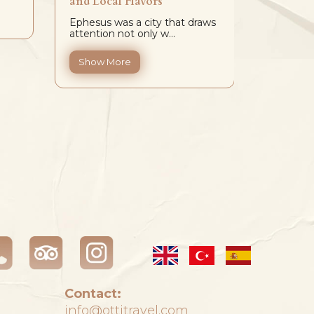
and Local Flavors
Show 
Ephesus was a city that draws
attention not only w...
Show More
Contact:
info@ottitravel.com