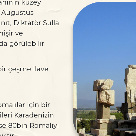
nının kuzey
r Augustus
ıt, Diktatör Sulla
işir ve
a görülebilir.
bir çeşme ilave
malılar için bir
leri Karadenizin
e 80bin Romalıyı
ştır.